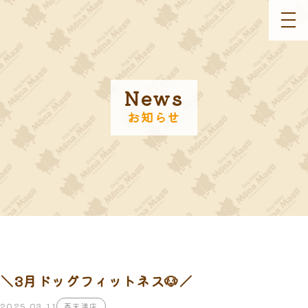
togg
navi
News
お知らせ
＼3月ドッグフィットネス🐶／
2025.03.11
西天満店