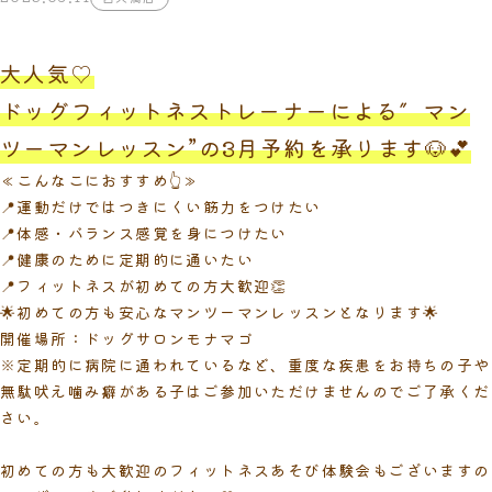
大人気♡
ドッグフィットネストレーナーによる″マン
ツーマンレッスン”の3月予約を承ります🐶💕
≪こんなこにおすすめ👆≫
📍運動だけではつきにくい筋力をつけたい
📍体感・バランス感覚を身につけたい
📍健康のために定期的に通いたい
📍フィットネスが初めての方大歓迎👏
🌟初めての方も安心なマンツーマンレッスンとなります🌟
開催場所：ドッグサロンモナマゴ
※定期的に病院に通われているなど、重度な疾患をお持ちの子や
無駄吠え噛み癖がある子はご参加いただけませんのでご了承くだ
さい。
初めての方も大歓迎のフィットネスあそび体験会もございますの