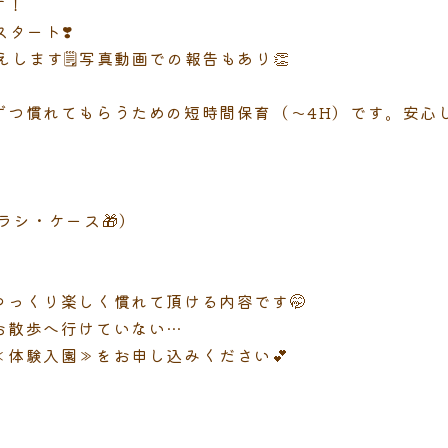
す！
タート❣️
します🗒️写真動画での報告もあり👏
ずつ慣れてもらうための短時間保育（〜4H）です。安心し
ラシ・ケース🎁）
ゆっくり楽しく慣れて頂ける内容です🤭
お散歩へ行けていない…
体験入園≫をお申し込みください💕