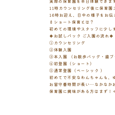
実際の保育園を半日体験できま
11時カウンセリング後に保育園ス
16時お迎え、日中の様子をお伝え
🍼ショート保育とは？
初めての環境やスタッフに少し
🍀お試しパック ご入園の流れ🍀
①カウンセリング
②体験入園
③本入園 （お散歩バッグ・歯ブ
④初登園（ショート）
⑤通常登園（ベーシック ）
初めてで不安なわんちゃんも、
お留守番時間が長い…なかなか
保育園に興味がある方はまず！≪