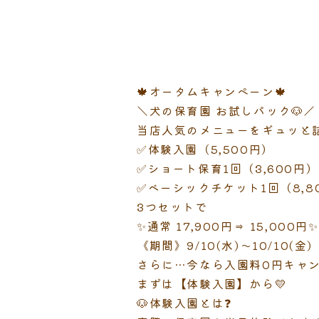
🍁オータムキャンペーン🍁
＼犬の保育園 お試しパック🐶／
当店人気のメニューをギュッと
✅体験入園（5,500円）
✅ショート保育1回（3,600円）
✅ベーシックチケット1回（8,8
3つセットで
✨通常 17,900円⇒ 15,000円✨
《期間》9/10(水)～10/10(金)
さらに…今なら入園料0円キャ
まずは【体験入園】から💛
🐶体験入園とは❓