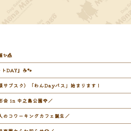
✨🎪
DAY』☕️🐾
額サブスク）「わんDayパス」始まります！
会 in 中之島公園🌹／
無人のコワーキングカフェ誕生／
保育園からお知らせ🐶／