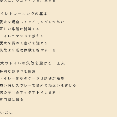
愛犬に合ったトイレを用意する
トイレトレーニングの基本
愛犬を観察してタイミングをつかむ
正しい場所に誘導する
トイレコマンドを教える
愛犬を褒めて喜びを強める
失敗より成功体験を増やすこと
愛犬のトイレの失敗を避ける一工夫
特別なおやつを用意
トイレ一体型のケージは誘導が簡単
匂い消しスプレーで場所の勘違いを避ける
男の子用のアイデアトイレを利用
専門家に頼る
さいごに