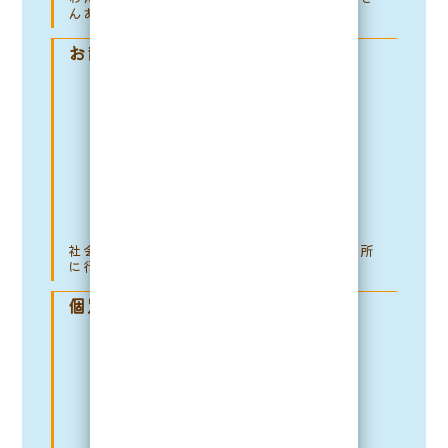
んあるよ。
お散歩トレーニング
社会化トレーニングも兼ねていろいろな場所
に行ってみよう♪
個別レッスン