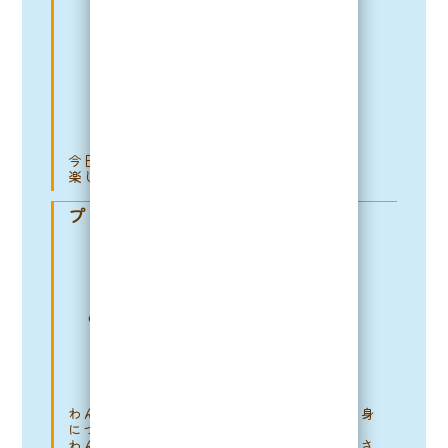
今日も元気いっぱい！
楽しく過ごそうね。
プレイタイム
わんちゃん同士の交流を通じて、社会性を身
につけていきます。
わんちゃん同士でしか学べないこともたくさ