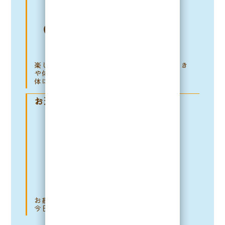
楽しく遊んだ後はリラックスしながら歯磨き
や体を触れることに慣れる練習をするよ♪
体に触られることに慣れる練習行います。
お迎え 17：00〜19：00
お疲れさまでした♪
今日も1日楽しく過ごせたね！