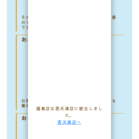
その子に合わせて、社会化・基礎・問題改善
のトレーニングを行います。
できることからちょっとずつ頑張ろうね♪
お昼寝 13：00〜14：00
お勉強や遊びの後は、ハウストレーニングも
兼ねたお昼寝タイム。ZZZ
福島店は西天満店に統合しまし
た。
お手入れタイム
西天満店へ