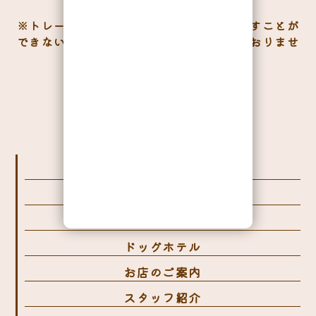
大阪府大阪市福島区鷺洲1丁目1-4
※トレーニング中のわんちゃんから目を離すことが
できないため、電話問い合わせは受付しておりませ
ん。
営業時間／10:00～18:00
・アクセス
大阪メトロ 千日前線 野田阪神駅 徒歩7分
阪神電気鉄道 野田駅 徒歩7分
JR東西線 海老江駅 徒歩7分
MonaMago福島店
犬の保育園
一日の流れ
ドッグホテル
お店のご案内
スタッフ紹介