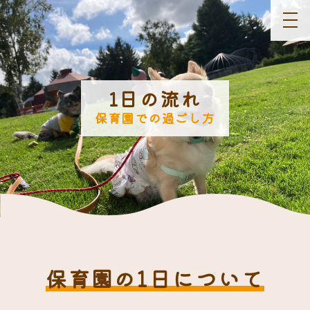
togg
navi
1日の流れ
保育園での過ごし方
保育園の1日について