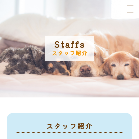
togg
navi
Staffs
スタッフ紹介
スタッフ紹介