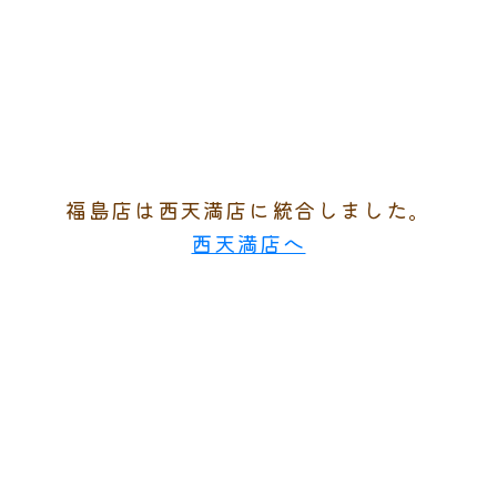
福島店は西天満店に統合しました。
西天満店へ
MonaMago福島店
犬の保育園
一日の流れ
ドッグホテル
お店のご案内