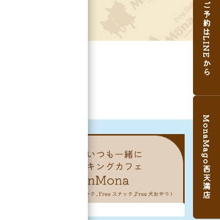
ご予約はLINEから
MonaMago西天満店